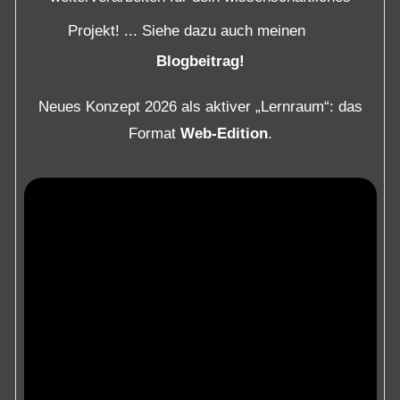
Projekt! ... Siehe dazu auch meinen
Blogbeitrag!
Neues Konzept 2026 als aktiver „Lernraum“: das
Format
Web-Edition
.