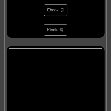
Ebook 🛒
Kindle 🛒