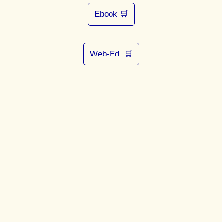
Ebook 🛒
Web-Ed. 🛒