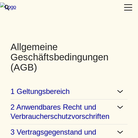
Blog
Allgemeine
FAQ
Geschäftsbedingungen
(AGB)
Kursangebot
1 Geltungsbereich
Kontakt
2 Anwendbares Recht und
AGB
Verbraucherschutzvorschriften
Datenschutz
3 Vertragsgegenstand und
Impressum