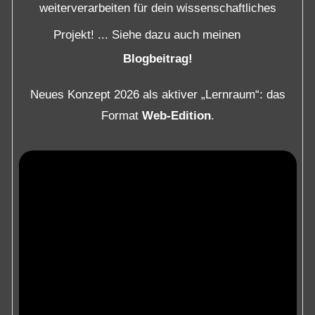
weiterverarbeiten für dein wissenschaftliches
Projekt! ... Siehe dazu auch meinen
Blogbeitrag!
Neues Konzept 2026 als aktiver „Lernraum“: das
Format
Web-Edition
.