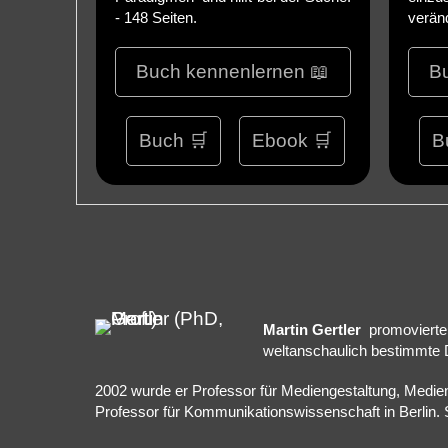
- 148 Seiten.
veränd
Buch kennenlernen 📖
B
Buch 🛒
Ebook 🛒
B
Martin Gertler
promovierte 
weltanschaulich bestimmte
2002 wurde er Professor für Mediengestaltung, Medie
Professor für Kommunikationswissenschaft in Berlin. S